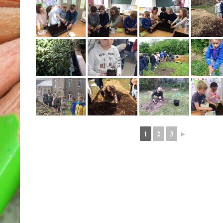
1
2
3
►