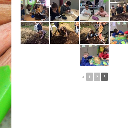
◄
1
2
3